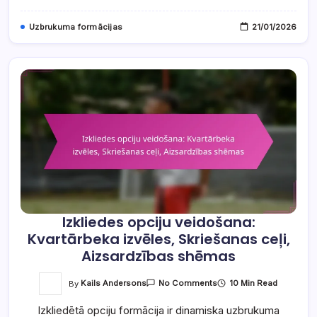
Uzbrukuma formācijas
21/01/2026
Izkliedes opciju veidošana:
Kvartārbeka izvēles, Skriešanas ceļi,
Aizsardzības shēmas
On
By
Kails Andersons
10 Min Read
No Comments
Izkliedes
Opciju
Izkliedētā opciju formācija ir dinamiska uzbrukuma
Veidošana: