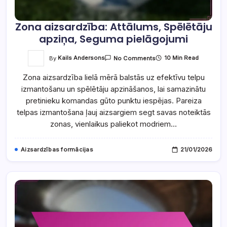
Zona aizsardzība: Attālums, Spēlētāju
apziņa, Seguma pielāgojumi
On
By
Kails Andersons
10 Min Read
No Comments
Zona
Aizsardzība:
Zona aizsardzība lielā mērā balstās uz efektīvu telpu
Attālums,
Spēlētāju
izmantošanu un spēlētāju apzināšanos, lai samazinātu
Apziņa,
Seguma
pretinieku komandas gūto punktu iespējas. Pareiza
Pielāgojumi
telpas izmantošana ļauj aizsargiem segt savas noteiktās
zonas, vienlaikus paliekot modriem…
Aizsardzības formācijas
21/01/2026