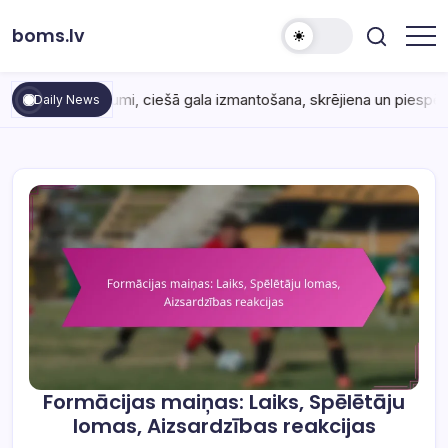
Skip
boms.lv
to
content
umi, ciešā gala izmantošana, skrējiena un piespēles līdzsvars
Daily News
Formācijas maiņas: Laiks, Spēlētāju
lomas, Aizsardzības reakcijas