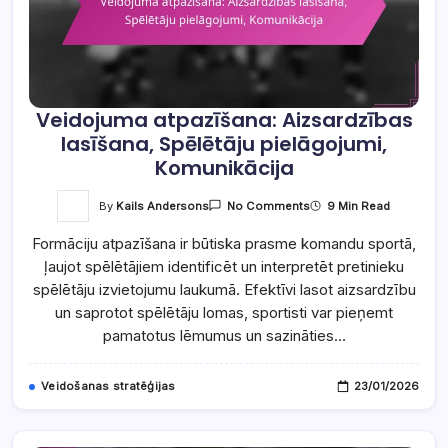
Veidojuma atpazīšana: Aizsardzības
lasīšana, Spēlētāju pielāgojumi,
Komunikācija
On
By
Kails Andersons
9 Min Read
No Comments
Veidojuma
Atpazīšana:
Formāciju atpazīšana ir būtiska prasme komandu sportā,
Aizsardzības
Lasīšana,
ļaujot spēlētājiem identificēt un interpretēt pretinieku
Spēlētāju
Pielāgojumi,
spēlētāju izvietojumu laukumā. Efektīvi lasot aizsardzību
Komunikācija
un saprotot spēlētāju lomas, sportisti var pieņemt
pamatotus lēmumus un sazināties…
Veidošanas stratēģijas
23/01/2026