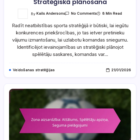
Stratēģiskā plānošana
On
By
Kails Andersons
8 Min Read
No Comments
Radot
Neatbilstības:
Radīt neatbilstības sporta stratēģijā ir būtiski, lai iegūtu
Vājumu
Izmantošana,
konkurences priekšrocības, jo tas ietver pretinieku
Spēlētāju
Saskares,
vājumu izmantošanu, lai uzlabotu komandas sniegumu.
Stratēģiskā
Plānošana
Identificējot ievainojamības un stratēģiski plānojot
spēlētāju saskares, komandas var…
Veidošanas stratēģijas
21/01/2026