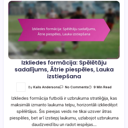
Izkliedes formācija: Spēlētāju
sadalījums, Ātrie piespēles, Lauka
izstiepšana
On
By
Kails Andersons
9 Min Read
No Comments
Izkliedes
Formācija:
Izkliedes formācija futbolā ir uzbrukuma stratēģija, kas
Spēlētāju
Sadalījums,
maksimāli izmanto laukuma telpu, horizontāli izkliedējot
Ātrie
Piespēles,
spēlētājus. Šis pieejas veids ne tikai uzsver ātras
Lauka
Izstiepšana
piespēles, bet arī izstiepj laukumu, uzlabojot uzbrukuma
daudzveidību un radot iespējas…