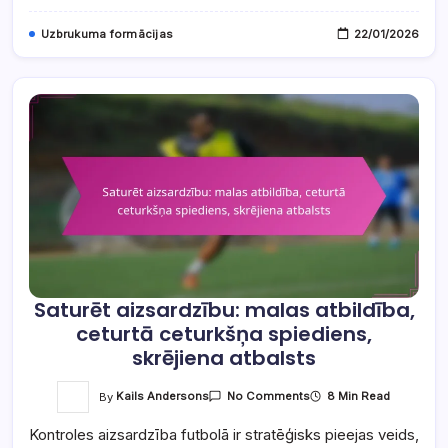
Uzbrukuma formācijas
22/01/2026
Saturēt aizsardzību: malas atbildība,
ceturtā ceturkšņa spiediens,
skrējiena atbalsts
On
By
Kails Andersons
8 Min Read
No Comments
Saturēt
Aizsardzību:
Kontroles aizsardzība futbolā ir stratēģisks pieejas veids,
Malas
Atbildība,