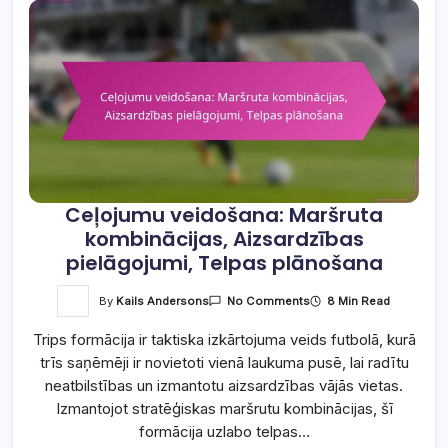
Ceļojumu veidošana: Maršruta
kombinācijas, Aizsardzības
pielāgojumi, Telpas plānošana
On
By
Kails Andersons
8 Min Read
No Comments
Ceļojumu
Veidošana:
Trips formācija ir taktiska izkārtojuma veids futbolā, kurā
Maršruta
Kombinācijas,
trīs saņēmēji ir novietoti vienā laukuma pusē, lai radītu
Aizsardzības
Pielāgojumi,
neatbilstības un izmantotu aizsardzības vājās vietas.
Telpas
Plānošana
Izmantojot stratēģiskas maršrutu kombinācijas, šī
formācija uzlabo telpas…