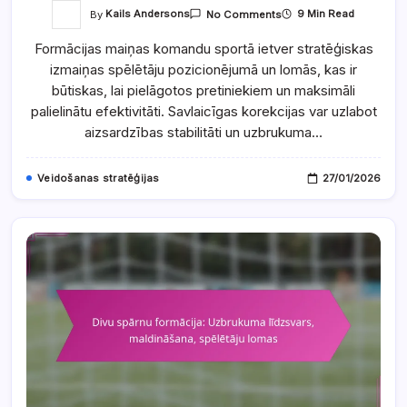
On
By
Kails Andersons
9 Min Read
No Comments
Formācijas
Maiņas:
Formācijas maiņas komandu sportā ietver stratēģiskas
Laiks,
Spēlētāju
izmaiņas spēlētāju pozicionējumā un lomās, kas ir
Lomas,
Aizsardzības
būtiskas, lai pielāgotos pretiniekiem un maksimāli
Reakcijas
palielinātu efektivitāti. Savlaicīgas korekcijas var uzlabot
aizsardzības stabilitāti un uzbrukuma…
Veidošanas stratēģijas
27/01/2026