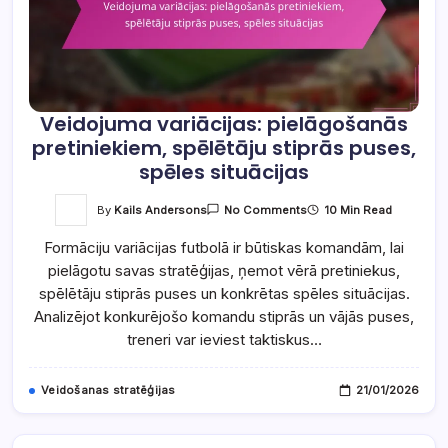
Veidojuma variācijas: pielāgošanās
pretiniekiem, spēlētāju stiprās puses,
spēles situācijas
On
By
Kails Andersons
10 Min Read
No Comments
Veidojuma
Variācijas:
Formāciju variācijas futbolā ir būtiskas komandām, lai
Pielāgošanās
Pretiniekiem,
pielāgotu savas stratēģijas, ņemot vērā pretiniekus,
Spēlētāju
Stiprās
spēlētāju stiprās puses un konkrētas spēles situācijas.
Puses,
Spēles
Analizējot konkurējošo komandu stiprās un vājās puses,
Situācijas
treneri var ieviest taktiskus…
Veidošanas stratēģijas
21/01/2026