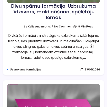
Divu spārnu formācija: Uzbrukuma
līdzsvars, maldināšana, spēlētāju
lomas
On
By
Kails Andersons
9 Min Read
No Comments
Divu
Spārnu
Divkāršu formācija ir stratēģisks uzbrukuma izkārtojums
Formācija:
Uzbrukuma
futbolā, kas prioritizē līdzsvaru un maldināšanu, iekļaujot
Līdzsvars,
Maldināšana,
divus stingros galus un divus spārnu aizsargus. Šī
Spēlētāju
Lomas
formācija ļauj komandām efektīvi sadalīt spēlētāju
lomas, radot daudzpusīgu uzbrukumu,…
Uzbrukuma formācijas
23/01/2026