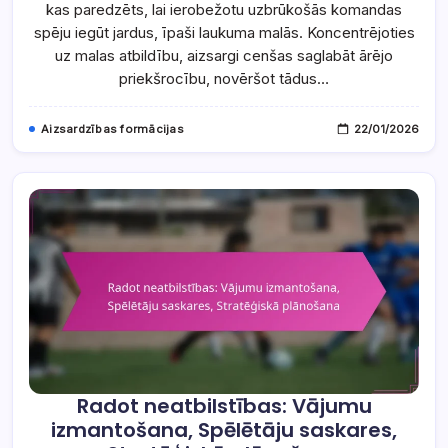
kas paredzēts, lai ierobežotu uzbrūkošās komandas
Ceturtā
Ceturkšņa
spēju iegūt jardus, īpaši laukuma malās. Koncentrējoties
Spiediens,
Skrējiena
uz malas atbildību, aizsargi cenšas saglabāt ārējo
Atbalsts
priekšrocību, novēršot tādus…
Aizsardzības formācijas
22/01/2026
Radot neatbilstības: Vājumu
izmantošana, Spēlētāju saskares,