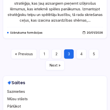
Kvartārbeka
stratēģija, kas ļauj aizsargiem pieņemt izšķirošus
Izvēles,
Skriešanas
lēmumus, kas ietekmē spēles panākumus. Izmantojot
Ceļi,
Aizsardzības
stratēģisku telpu un spēlētāju kustību, tā rada skriešanas
Shēmas
ceļus, kas izaicina aizsardzības shēmas,…
Uzbrukuma formācijas
20/01/2026
« Previous
1
2
3
4
5
Next »
Saites
Sazinieties
Mūsu stāsts
Pārlūkot