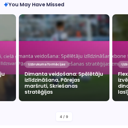
You May Have Missed
Uzbrukuma formācijas
Uzb
ju
Dimanta veidošana: Spēlētāju
Fle
izlīdzināšana, Pārejas
izv
maršruti, Skriešanas
din
stratēģijas
las
By
Kails Andersons
4
/
9