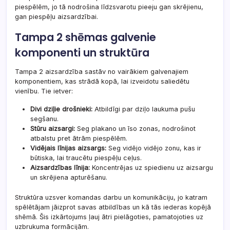
piespēlēm, jo tā nodrošina līdzsvarotu pieeju gan skrējienu,
gan piespēļu aizsardzībai.
Tampa 2 shēmas galvenie
komponenti un struktūra
Tampa 2 aizsardzība sastāv no vairākiem galvenajiem
komponentiem, kas strādā kopā, lai izveidotu saliedētu
vienību. Tie ietver:
Divi dziļie drošnieki:
Atbildīgi par dziļo laukuma pušu
segšanu.
Stūru aizsargi:
Seg plakano un īso zonas, nodrošinot
atbalstu pret ātrām piespēlēm.
Vidējais līnijas aizsargs:
Seg vidējo vidējo zonu, kas ir
būtiska, lai traucētu piespēļu ceļus.
Aizsardzības līnija:
Koncentrējas uz spiedienu uz aizsargu
un skrējiena apturēšanu.
Struktūra uzsver komandas darbu un komunikāciju, jo katram
spēlētājam jāizprot savas atbildības un kā tās iederas kopējā
shēmā. Šis izkārtojums ļauj ātri pielāgoties, pamatojoties uz
uzbrukuma formācijām.