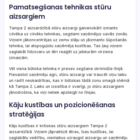
Pamatsegšanas tehnikas stūru
aizsargiem
Tampa 2 aizsardzībā stūru aizsargi galvenokārt izmanto
cilvēka uz cilvēku tehnikas, segdami saņēmējus savās zonās.
Viņiem jākoncentrējas uz zemu stāju un jāizmanto šūpošanās
tehnika, lai atspoguļotu saņēmēja kustības. Tas ļauj viņiem
saglabāt līdzsvaru un ātri reaģēt uz jebkurām virziena
izmaiņām.
Vēl viena būtiska tehnika ir preses segšana skrimidža līnijā.
Piesaistot saņēmēju agri, stūru aizsargi var traucēt viņu laiku
un radīt neskaidrības, kas ir būtiskas tādā zonu smagā shēmā
kā Tampa 2. Laiks un izsistība ir svarīgi, jo stūru aizsargiem
jānodrošina, ka viņi netiek apsteigti no līnijas.
Kāju kustības un pozicionēšanas
stratēģijas
Kāju kustības ir kritiskas stūru aizsargiem Tampa 2
aizsardzībā. Viņiem jāpraktizē ātras, īsas kustības, lai
saglabātu veiklību, vienlaikus uzraugot aizsargu un saņēmēju.