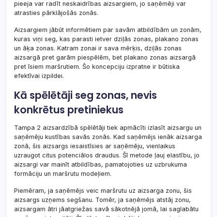
pieeja var radīt neskaidrības aizsargiem, jo saņēmēji var
atrasties pārklājošās zonās.
Aizsargiem jābūt informētiem par savām atbildībām un zonām,
kuras viņi seg, kas parasti ietver dziļās zonas, plakano zonas
un āķa zonas. Katram zonai ir sava mērķis, dziļās zonas
aizsargā pret garām piespēlēm, bet plakano zonas aizsargā
pret īsiem maršrutiem. Šo koncepciju izpratne ir būtiska
efektīvai izpildei.
Kā spēlētāji seg zonas, nevis
konkrētus pretiniekus
Tampa 2 aizsardzībā spēlētāji tiek apmācīti izlasīt aizsargu un
saņēmēju kustības savās zonās. Kad saņēmējs ienāk aizsarga
zonā, šis aizsargs iesaistīsies ar saņēmēju, vienlaikus
uzraugot citus potenciālos draudus. Šī metode ļauj elastību, jo
aizsargi var mainīt atbildības, pamatojoties uz uzbrukuma
formāciju un maršrutu modeļiem.
Piemēram, ja saņēmējs veic maršrutu uz aizsarga zonu, šis
aizsargs uzņems segšanu. Tomēr, ja saņēmējs atstāj zonu,
aizsargam ātri jāatgriežas savā sākotnējā jomā, lai saglabātu