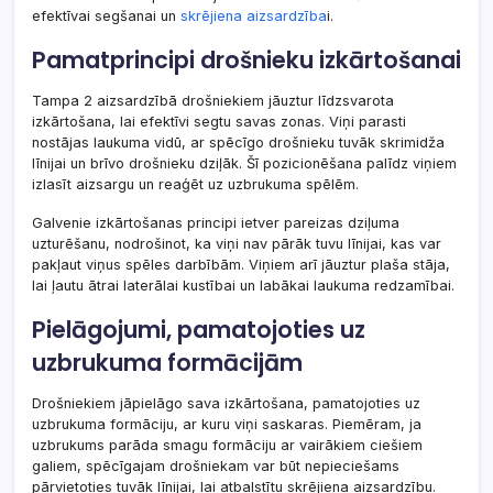
efektīvai segšanai un
skrējiena aizsardzība
i.
Pamatprincipi drošnieku izkārtošanai
Tampa 2 aizsardzībā drošniekiem jāuztur līdzsvarota
izkārtošana, lai efektīvi segtu savas zonas. Viņi parasti
nostājas laukuma vidū, ar spēcīgo drošnieku tuvāk skrimidža
līnijai un brīvo drošnieku dziļāk. Šī pozicionēšana palīdz viņiem
izlasīt aizsargu un reaģēt uz uzbrukuma spēlēm.
Galvenie izkārtošanas principi ietver pareizas dziļuma
uzturēšanu, nodrošinot, ka viņi nav pārāk tuvu līnijai, kas var
pakļaut viņus spēles darbībām. Viņiem arī jāuztur plaša stāja,
lai ļautu ātrai laterālai kustībai un labākai laukuma redzamībai.
Pielāgojumi, pamatojoties uz
uzbrukuma formācijām
Drošniekiem jāpielāgo sava izkārtošana, pamatojoties uz
uzbrukuma formāciju, ar kuru viņi saskaras. Piemēram, ja
uzbrukums parāda smagu formāciju ar vairākiem ciešiem
galiem, spēcīgajam drošniekam var būt nepieciešams
pārvietoties tuvāk līnijai, lai atbalstītu skrējiena aizsardzību.