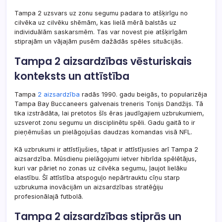
Tampa 2 uzsvars uz zonu segumu padara to atšķirīgu no
cilvēka uz cilvēku shēmām, kas lielā mērā balstās uz
individuālām saskarsmēm. Tas var novest pie atšķirīgām
stiprajām un vājajām pusēm dažādās spēles situācijās.
Tampa 2 aizsardzības vēsturiskais
konteksts un attīstība
Tampa
2 aizsardzība
radās 1990. gadu beigās, to popularizēja
Tampa Bay Buccaneers galvenais treneris Tonijs Dandžijs. Tā
tika izstrādāta, lai pretotos šīs ēras jaudīgajiem uzbrukumiem,
uzsverot zonu segumu un disciplinētu spēli. Gadu gaitā to ir
pieņēmušas un pielāgojušas daudzas komandas visā NFL.
Kā uzbrukumi ir attīstījušies, tāpat ir attīstījusies arī Tampa 2
aizsardzība. Mūsdienu pielāgojumi ietver hibrīda spēlētājus,
kuri var pāriet no zonas uz cilvēka segumu, ļaujot lielāku
elastību. Šī attīstība atspoguļo nepārtrauktu cīņu starp
uzbrukuma inovācijām un aizsardzības stratēģiju
profesionālajā futbolā.
Tampa 2 aizsardzības stiprās un