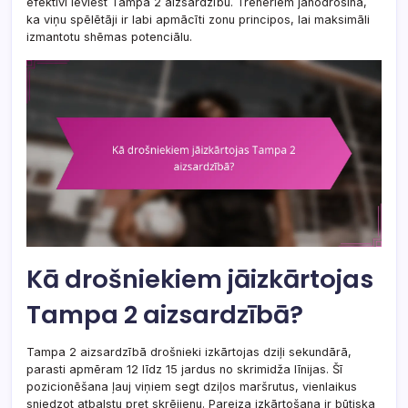
efektīvi ieviest Tampa 2 aizsardzību. Treneriem jānodrošina,
ka viņu spēlētāji ir labi apmācīti zonu principos, lai maksimāli
izmantotu shēmas potenciālu.
Kā drošniekiem jāizkārtojas
Tampa 2 aizsardzībā?
Tampa 2 aizsardzībā drošnieki izkārtojas dziļi sekundārā,
parasti apmēram 12 līdz 15 jardus no skrimidža līnijas. Šī
pozicionēšana ļauj viņiem segt dziļos maršrutus, vienlaikus
sniedzot atbalstu pret skrējienu. Pareiza izkārtošana ir būtiska