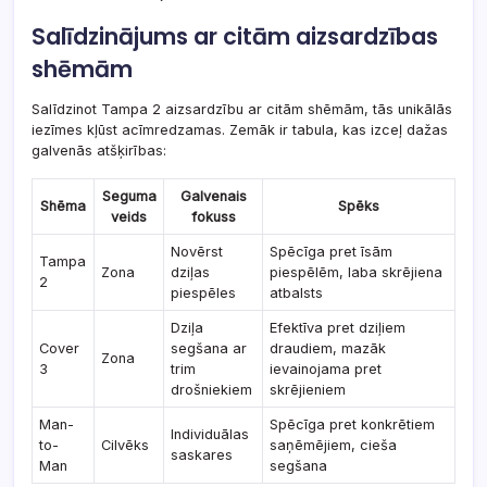
Salīdzinājums ar citām aizsardzības
shēmām
Salīdzinot Tampa 2 aizsardzību ar citām shēmām, tās unikālās
iezīmes kļūst acīmredzamas. Zemāk ir tabula, kas izceļ dažas
galvenās atšķirības:
Seguma
Galvenais
Shēma
Spēks
veids
fokuss
Novērst
Spēcīga pret īsām
Tampa
Zona
dziļas
piespēlēm, laba skrējiena
2
piespēles
atbalsts
Dziļa
Efektīva pret dziļiem
Cover
segšana ar
draudiem, mazāk
Zona
3
trim
ievainojama pret
drošniekiem
skrējieniem
Man-
Spēcīga pret konkrētiem
Individuālas
to-
Cilvēks
saņēmējiem, cieša
saskares
Man
segšana