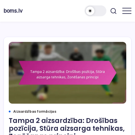
Skip
to
boms.lv
content
Aizsardzības formācijas
Tampa 2 aizsardzība: Drošības
pozīcija, Stūra aizsarga tehnikas,