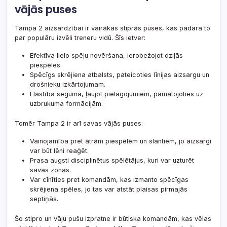
vājās puses
Tampa 2 aizsardzībai ir vairākas stiprās puses, kas padara to
par populāru izvēli treneru vidū. Šīs ietver:
Efektīva lielo
spēļu novēršana
, ierobežojot dziļās
piespēles.
Spēcīgs skrējiena atbalsts, pateicoties līnijas aizsargu un
drošnieku izkārtojumam.
Elastība segumā, ļaujot pielāgojumiem, pamatojoties uz
uzbrukuma formācijām.
Tomēr Tampa 2 ir arī savas vājās puses:
Vainojamība pret ātrām piespēlēm un slantiem, jo aizsargi
var būt lēni reaģēt.
Prasa augsti disciplinētus spēlētājus, kuri var uzturēt
savas zonas.
Var cīnīties pret komandām, kas izmanto spēcīgas
skrējiena spēles, jo tas var atstāt plaisas pirmajās
septiņās.
Šo stipro un vāju pušu izpratne ir būtiska komandām, kas vēlas