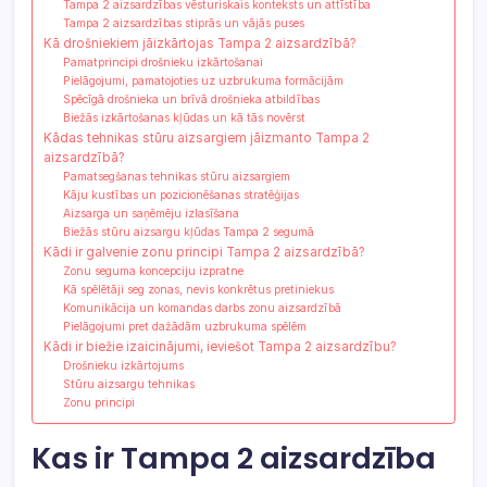
Tampa 2 aizsardzības vēsturiskais konteksts un attīstība
Tampa 2 aizsardzības stiprās un vājās puses
Kā drošniekiem jāizkārtojas Tampa 2 aizsardzībā?
Pamatprincipi drošnieku izkārtošanai
Pielāgojumi, pamatojoties uz uzbrukuma formācijām
Spēcīgā drošnieka un brīvā drošnieka atbildības
Biežās izkārtošanas kļūdas un kā tās novērst
Kādas tehnikas stūru aizsargiem jāizmanto Tampa 2
aizsardzībā?
Pamatsegšanas tehnikas stūru aizsargiem
Kāju kustības un pozicionēšanas stratēģijas
Aizsarga un saņēmēju izlasīšana
Biežās stūru aizsargu kļūdas Tampa 2 segumā
Kādi ir galvenie zonu principi Tampa 2 aizsardzībā?
Zonu seguma koncepciju izpratne
Kā spēlētāji seg zonas, nevis konkrētus pretiniekus
Komunikācija un komandas darbs zonu aizsardzībā
Pielāgojumi pret dažādām uzbrukuma spēlēm
Kādi ir biežie izaicinājumi, ieviešot Tampa 2 aizsardzību?
Drošnieku izkārtojums
Stūru aizsargu tehnikas
Zonu principi
Kas ir Tampa 2 aizsardzība