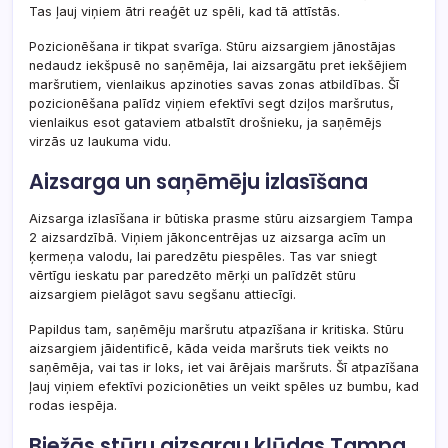
Tas ļauj viņiem ātri reaģēt uz spēli, kad tā attīstās.
Pozicionēšana ir tikpat svarīga. Stūru aizsargiem jānostājas
nedaudz iekšpusē no saņēmēja, lai aizsargātu pret iekšējiem
maršrutiem, vienlaikus apzinoties savas zonas atbildības. Šī
pozicionēšana palīdz viņiem efektīvi segt dziļos maršrutus,
vienlaikus esot gataviem atbalstīt drošnieku, ja saņēmējs
virzās uz laukuma vidu.
Aizsarga un saņēmēju izlasīšana
Aizsarga izlasīšana ir būtiska prasme stūru aizsargiem Tampa
2 aizsardzībā. Viņiem jākoncentrējas uz aizsarga acīm un
ķermeņa valodu, lai paredzētu piespēles. Tas var sniegt
vērtīgu ieskatu par paredzēto mērķi un palīdzēt stūru
aizsargiem pielāgot savu segšanu attiecīgi.
Papildus tam, saņēmēju maršrutu atpazīšana ir kritiska. Stūru
aizsargiem jāidentificē, kāda veida maršruts tiek veikts no
saņēmēja, vai tas ir loks, iet vai ārējais maršruts. Šī atpazīšana
ļauj viņiem efektīvi pozicionēties un veikt spēles uz bumbu, kad
rodas iespēja.
Biežās stūru aizsargu kļūdas Tampa