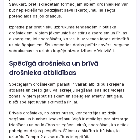
Savukārt, pret izkliedētām formācijām abiem drošniekiem var
būt nepieciešams padziļināt savu izkārtojumu, lai segtu
potenciālos dziļos draudus.
Izpratne par pretinieku uzbrukuma tendencēm ir būtiska
drošniekiem. Viņiem jākomunicē ar stūru aizsargiem un līnijas
aizsargiem, lai nodrošinātu, ka visi ir uz vienas lapas attiecībā
uz pielāgojumiem. Šis komandas darbs palīdz novērst seguma
sabrukumus un uzlabo kopējo aizsardzības efektivitāti.
Spēcīgā drošnieka un brīvā
drošnieka atbildības
Spēcīgajam drošniekam parasti ir vairāk atbildību skrējiena
atbalstā un ciešo galu vai skrējēju segšanā īsās līdz vidējās
zonās. Viņiem jābūt fiziskiem un spējīgiem efektīvi tikt galā,
bieži spēlējot tuvāk skrimidža līnijai.
Brīvais drošnieks, no otras puses, koncentrējas uz dziļu
segšanu un bumbas izsekošanu. Viņš ir atbildīgs par aizsarga
izlasīšanu un palīdzības sniegšanu virsū, nodrošinot, ka netiek
pabeigtas dziļas piespēles. Šī lomu atšķirība ir būtiska, lai
uzturētu Tampa 2 aizsardzības integritāti.