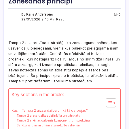
Zonēšanas principi
By
Kails Andersons
0
29/01/2026
10 Min Read
Tampa 2 aizsardzība ir stratēģiska zonu seguma shēma, kas
uzsver dziļu piesegšanu, vienlaikus paliekot pielāgojama īsām
un vidējām maršrutām. Centrā tās efektivitātei ir dziļie
drošnieki, kuri nostājas 12 līdz 15 jardus no skrimidža līnijas, un
stūru aizsargi, kuri izmanto specifiskas tehnikas, lai segtu
savas noteiktās zonas un atbalstītu kopējo aizsardzības
izkārtojumu. Šo principu izpratne ir būtiska, lai efektīvi izpildītu
Tampa 2 pret dažādām uzbrukuma stratēģijām.
Key sections in the article:
Kas ir Tampa 2 aizsardzība un kā tā darbojas?
Tampa 2 aizsardzības definīcija un pārskats
Tampa 2 shēmas galvenie komponenti un struktūra
Salīdzinājums ar citām aizsardzības shēmām