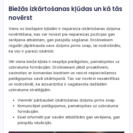
Biežās izkārtošanas kļūdas un kā tās
novērst
Viens no biežajiem kļūdām ir nepareiza izkārtošanas dziļuma
novērtēšana, kas var novest pie nepareizas pozīcijas gan
skrējiena atbalstam, gan piespēļu segšanai. Drošniekiem
regulāri jāpārbauda savs dziļums pirms snap, lai nodrošinātu,
ka viņi ir pareizi izkārtoti.
Vēl viena bieža kļūda ir nespēja pielāgoties, pamatojoties uz
uzbrukuma formācijām. Drošniekiem jābūt proaktīviem,
sazinoties ar komandas biedriem un veicot nepieciešamos
pielāgojumus savā izkārtojumā. Tas var novērst nesakritības
un nodrošināt, ka aizsardzība ir sagatavota dažādām
uzbrukuma stratēģijām.
Vienmēr pārbaudiet izkārtošanas dziļumu pirms snap.
Komunicējiet pielāgojumus, pamatojoties uz uzbrukuma
formācijām.
Esiet informēti par savām atbildībām gan skrējiena, gan
piespēļu situācijās.