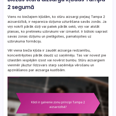
2 segumā
Viens no biežajiem kļūdām, ko stūru aizsargi pieļauj Tampa 2
aizsardzībā, ir nepareiza dziļuma uzturēšana savās zonās. Ja
viņi nokrīt pārāk dziļi vai paliek pārāk sekli, viņi var atstāt
plaisas, ko pretinieku uzbrukumi var izmantot. Ir būtiski saprast
savas zonas dziļumu un pielāgoties, pamatojoties uz
uzbrukuma formāciju.
Vēl viena bieža kļūda ir zaudēt aizsarga redzamību,
koncentrējoties pārāk daudz uz saņēmēju. Tas var novest pie
izlaistām iespējām izsist vai novērst bumbu. Stūru aizsargiem
vienmēr jāuztur līdzsvars starp saņēmēja vērošanu un
apzināšanos par aizsarga kustībām.