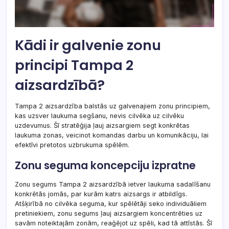
Kādi ir galvenie zonu
principi Tampa 2
aizsardzībā?
Tampa 2 aizsardzība balstās uz galvenajiem zonu principiem,
kas uzsver laukuma segšanu, nevis cilvēka uz cilvēku
uzdevumus. Šī stratēģija ļauj aizsargiem segt konkrētas
laukuma zonas, veicinot komandas darbu un komunikāciju, lai
efektīvi pretotos uzbrukuma spēlēm.
Zonu seguma koncepciju izpratne
Zonu segums Tampa 2 aizsardzībā ietver laukuma sadalīšanu
konkrētās jomās, par kurām katrs aizsargs ir atbildīgs.
Atšķirībā no cilvēka seguma, kur spēlētāji seko individuāliem
pretiniekiem, zonu segums ļauj aizsargiem koncentrēties uz
savām noteiktajām zonām, reaģējot uz spēli, kad tā attīstās. Šī