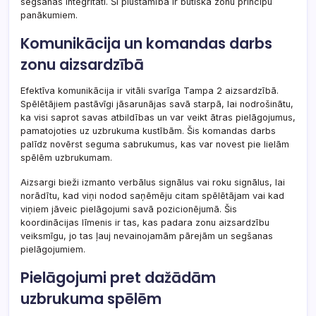
segšanas integritāti. Šī plūstamība ir būtiska zonu principu
panākumiem.
Komunikācija un komandas darbs
zonu aizsardzībā
Efektīva komunikācija ir vitāli svarīga Tampa 2 aizsardzībā.
Spēlētājiem pastāvīgi jāsarunājas savā starpā, lai nodrošinātu,
ka visi saprot savas atbildības un var veikt ātras pielāgojumus,
pamatojoties uz uzbrukuma kustībām. Šis komandas darbs
palīdz novērst seguma sabrukumus, kas var novest pie lielām
spēlēm uzbrukumam.
Aizsargi bieži izmanto verbālus signālus vai roku signālus, lai
norādītu, kad viņi nodod saņēmēju citam spēlētājam vai kad
viņiem jāveic pielāgojumi savā pozicionējumā. Šis
koordinācijas līmenis ir tas, kas padara zonu aizsardzību
veiksmīgu, jo tas ļauj nevainojamām pārejām un segšanas
pielāgojumiem.
Pielāgojumi pret dažādām
uzbrukuma spēlēm