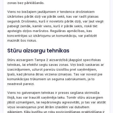
zonas bez pārklāšanās.
Viens no biežajiem jautājumiem ir tendence drošniekiem
izkārtoties pārāk dziļi vai pārāk sekli, kas var radīt plaisas
segumā. Drošnieks, kurš ir novietots pārāk dziļi, var ļaut viegli
pabeigt zemāk, kamēr viens, kurš ir pārāk sekls, riskē tikt
apsteigts dziļos maršrutos. Regulāras apmācības, kas
koncentrējas uz izkārtojumu un komunikāciju, var palīdzēt
mazināt šos riskus.
Stūru aizsargu tehnikas
Stūru aizsargiem Tampa 2 aizsardzībā jāapgūst specifiskas
tehnikas, lai efektīvi segtu savas zonas. Viņi bieži saskaras ar
izaicinājumiem, uzturot pareizu izsistību pret saņēmējiem,
īpaši, kad jārisina ātras virziena izmaiņas. Tas var novest pie
komunikācijas trūkumiem un seguma sabrukumiem, ja to
neadresē pareizi.
Viens no galvenajiem tehnikas ir preses segšana skrimidža
līnijā, kas var traucēt saņēmēja laiku. Tomēr stūru aizsargiem
jābūt uzmanīgiem, lai nepārsniegtu agresivitāti, jo tas var atstāt
viņus ievainojamus pret ātrām izlaidēm vai dubultiem
gājieniem. Kāju kustību un roku pozicionēšanas praktizēšana ir