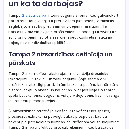
un kā tā darbojas?
Tampa
2 aizsardzība
ir zonu seguma shēma, kas galvenokārt
paredzēta, lai aizsargātu pret dziļiem piespēlēm, vienlaikus
saglabājot elastību pret īsām un vidējām maršrutām. Tā
balstās uz diviem dziļiem drošniekiem un spēcīgu uzsvaru uz
zonu principiem, ļaujot aizsargiem segt konkrētas laukuma
daļas, nevis individuālus spēlētājus.
Tampa 2 aizsardzības definīcija un
pārskats
Tampa 2 aizsardzība raksturojas ar divu dziļu drošnieku
izkārtojumu un fokusu uz zonu segumu. Šajā shēmā divi
drošnieki ir atbildīgi par dziļajām laukuma pusēm, kamēr stūru
aizsargi segtu plakano un īso zonas. Vidējais līnijas aizsargs
spēlē būtisku lomu, segdams vidējo vidējo zonu, kas ir svarīga,
lai traucētu piespēļu ceļus.
Šī aizsardzības stratēģija cenšas ierobežot lielos spēles,
piespiežot uzbrukumu pabeigt īsākas piespēles, kas var
novest pie potenciālām bumbas zaudēšanām vai zaudējumiem.
Tampa 2 ir īpaši efektīva pret uzbrukumiem, kas balstās uz