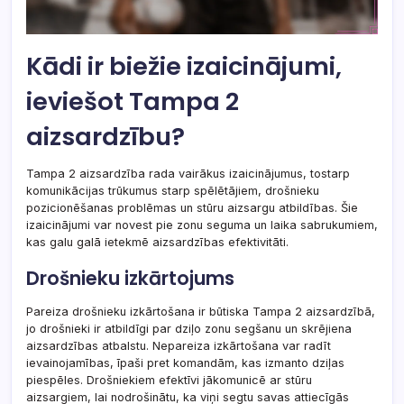
Kādi ir biežie izaicinājumi,
ieviešot Tampa 2
aizsardzību?
Tampa 2 aizsardzība rada vairākus izaicinājumus, tostarp
komunikācijas trūkumus starp spēlētājiem, drošnieku
pozicionēšanas problēmas un stūru aizsargu atbildības. Šie
izaicinājumi var novest pie zonu seguma un laika sabrukumiem,
kas galu galā ietekmē aizsardzības efektivitāti.
Drošnieku izkārtojums
Pareiza drošnieku izkārtošana ir būtiska Tampa 2 aizsardzībā,
jo drošnieki ir atbildīgi par dziļo zonu segšanu un skrējiena
aizsardzības atbalstu. Nepareiza izkārtošana var radīt
ievainojamības, īpaši pret komandām, kas izmanto dziļas
piespēles. Drošniekiem efektīvi jākomunicē ar stūru
aizsargiem, lai nodrošinātu, ka viņi segtu savas attiecīgās