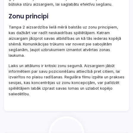
būtiska stūru aizsargiem, lai saglabātu efektīvu segšanu.
Zonu principi
Tampa 2 aizsardzība lielā mērā balstās uz zonu principiem,
kas dažkārt var radīt neskaidrības spēlētājiem. Katram
aizsargam jāizprot savas atbildības un kā tās iederas kopējā
shēmā. Komunikācijas trūkums var novest pie sabojātām
segšanām, ļaujot uzbrukumiem izmantot atvērtas zonas
laukuma.
Laiks un attālums ir kritiski zonu segumā. Aizsargiem jābūt
informētiem par savu pozicionēšanu attiecībā pret citiem, lai
izvairītos no plaisu radīšanas. Regulāra filmu izpēte un prakses
sesijas, kas koncentrējas uz zonu koncepcijām, var palīdzēt
spēlētājiem labāk izprast savas lomas un uzlabot kopējo
saliedētību.