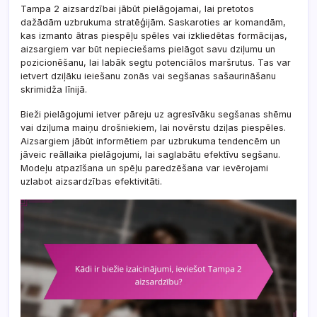
Tampa 2 aizsardzībai jābūt pielāgojamai, lai pretotos
dažādām uzbrukuma stratēģijām. Saskaroties ar komandām,
kas izmanto ātras piespēļu spēles vai izkliedētas formācijas,
aizsargiem var būt nepieciešams pielāgot savu dziļumu un
pozicionēšanu, lai labāk segtu potenciālos maršrutus. Tas var
ietvert dziļāku ieiešanu zonās vai segšanas sašaurināšanu
skrimidža līnijā.
Bieži pielāgojumi ietver pāreju uz agresīvāku segšanas shēmu
vai dziļuma maiņu drošniekiem, lai novērstu dziļas piespēles.
Aizsargiem jābūt informētiem par uzbrukuma tendencēm un
jāveic reāllaika pielāgojumi, lai saglabātu efektīvu segšanu.
Modeļu atpazīšana un spēļu paredzēšana var ievērojami
uzlabot aizsardzības efektivitāti.