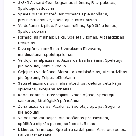
3-3-5 Aizsardzība: Segšanas shēmas, Blitz paketes,
Spēlētāju uzdevumi
Spēles plāna stratēģijas: formāciju pielāgošana,
pretinieku analīze, spēlētāju stiprās puses
Veidošanas izpilde: Prakses rutīnas, Spēlētāju lomas,
Spēles scenāriji
Formācijas maiņas: Laiks, Spēlētāju lomas, Aizsardzības
reakcijas
Divu spārnu formācija: Uzbrukuma līdzsvars,
maldināšana, spēlētāju lomas
Veidojuma atpazīšana: Aizsardzības lasīšana, Spēlētāju
pielāgojumi, Komunikācija
Ceļojumu veidošana: Maršruta kombinācijas, Aizsardzības
pielāgojumi, Telpas plānošana
Saturēt aizsardzību: malas atbildība, ceturtā ceturkšņa
spiediens, skrējiena atbalsts
Radot neatbilstības: Vājumu izmantošana, Spēlētāju
saskares, Stratēģiskā plānošana
Zona aizsardzība: Attālums, Spēlētāju apziņa, Seguma
pielāgojumi
Veidojuma variācijas: pielāgošanās pretiniekiem,
spēlētāju stiprās puses, spēles situācijas
Izkliedes formācija: Spēlētāju sadalījums, Ātrie piespēles,
Lauka izstiepšana