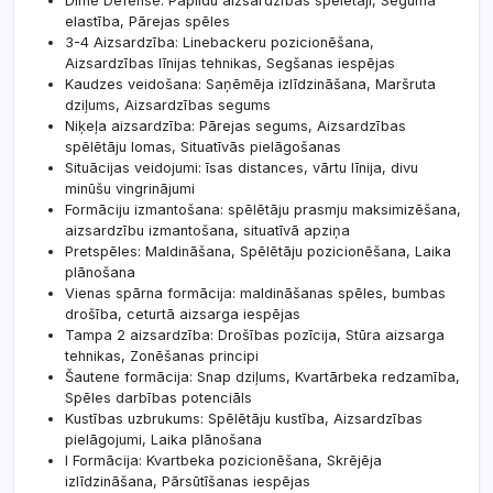
Dime Defense: Papildu aizsardzības spēlētāji, Seguma
elastība, Pārejas spēles
3-4 Aizsardzība: Linebackeru pozicionēšana,
Aizsardzības līnijas tehnikas, Segšanas iespējas
Kaudzes veidošana: Saņēmēja izlīdzināšana, Maršruta
dziļums, Aizsardzības segums
Niķeļa aizsardzība: Pārejas segums, Aizsardzības
spēlētāju lomas, Situatīvās pielāgošanas
Situācijas veidojumi: īsas distances, vārtu līnija, divu
minūšu vingrinājumi
Formāciju izmantošana: spēlētāju prasmju maksimizēšana,
aizsardzību izmantošana, situatīvā apziņa
Pretspēles: Maldināšana, Spēlētāju pozicionēšana, Laika
plānošana
Vienas spārna formācija: maldināšanas spēles, bumbas
drošība, ceturtā aizsarga iespējas
Tampa 2 aizsardzība: Drošības pozīcija, Stūra aizsarga
tehnikas, Zonēšanas principi
Šautene formācija: Snap dziļums, Kvartārbeka redzamība,
Spēles darbības potenciāls
Kustības uzbrukums: Spēlētāju kustība, Aizsardzības
pielāgojumi, Laika plānošana
I Formācija: Kvartbeka pozicionēšana, Skrējēja
izlīdzināšana, Pārsūtīšanas iespējas