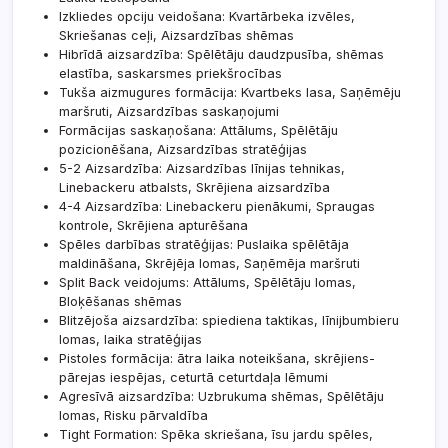
Izkliedes opciju veidošana: Kvartārbeka izvēles,
Skriešanas ceļi, Aizsardzības shēmas
Hibrīdā aizsardzība: Spēlētāju daudzpusība, shēmas
elastība, saskarsmes priekšrocības
Tukša aizmugures formācija: Kvartbeks lasa, Saņēmēju
maršruti, Aizsardzības saskaņojumi
Formācijas saskaņošana: Attālums, Spēlētāju
pozicionēšana, Aizsardzības stratēģijas
5-2 Aizsardzība: Aizsardzības līnijas tehnikas,
Linebackeru atbalsts, Skrējiena aizsardzība
4-4 Aizsardzība: Linebackeru pienākumi, Spraugas
kontrole, Skrējiena apturēšana
Spēles darbības stratēģijas: Puslaika spēlētāja
maldināšana, Skrējēja lomas, Saņēmēja maršruti
Split Back veidojums: Attālums, Spēlētāju lomas,
Bloķēšanas shēmas
Blitzējoša aizsardzība: spiediena taktikas, līnijbumbieru
lomas, laika stratēģijas
Pistoles formācija: ātra laika noteikšana, skrējiens-
pārejas iespējas, ceturtā ceturtdaļa lēmumi
Agresīvā aizsardzība: Uzbrukuma shēmas, Spēlētāju
lomas, Risku pārvaldība
Tight Formation: Spēka skriešana, īsu jardu spēles,