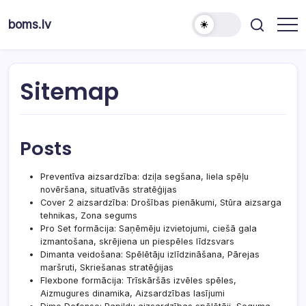
Skip
to
boms.lv
content
Sitemap
Posts
Preventīva aizsardzība: dziļa segšana, liela spēļu
novēršana, situatīvās stratēģijas
Cover 2 aizsardzība: Drošības pienākumi, Stūra aizsarga
tehnikas, Zona segums
Pro Set formācija: Saņēmēju izvietojumi, ciešā gala
izmantošana, skrējiena un piespēles līdzsvars
Dimanta veidošana: Spēlētāju izlīdzināšana, Pārejas
maršruti, Skriešanas stratēģijas
Flexbone formācija: Trīskāršās izvēles spēles,
Aizmugures dinamika, Aizsardzības lasījumi